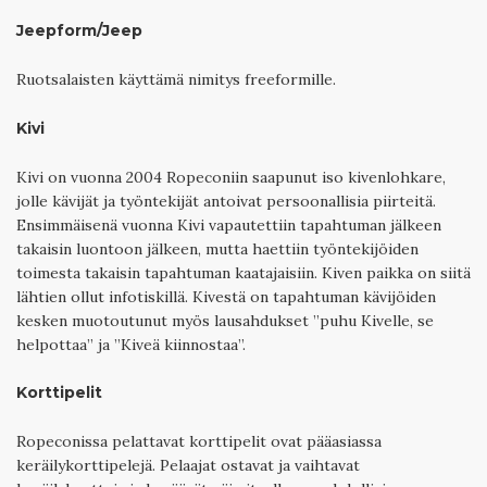
Jeepform/Jeep
Ruotsalaisten käyttämä nimitys freeformille.
Kivi
Kivi on vuonna 2004 Ropeconiin saapunut iso kivenlohkare,
jolle kävijät ja työntekijät antoivat persoonallisia piirteitä.
Ensimmäisenä vuonna Kivi vapautettiin tapahtuman jälkeen
takaisin luontoon jälkeen, mutta haettiin työntekijöiden
toimesta takaisin tapahtuman kaatajaisiin. Kiven paikka on siitä
lähtien ollut infotiskillä. Kivestä on tapahtuman kävijöiden
kesken muotoutunut myös lausahdukset ”puhu Kivelle, se
helpottaa” ja ”Kiveä kiinnostaa”.
Korttipelit
Ropeconissa pelattavat korttipelit ovat pääasiassa
keräilykorttipelejä. Pelaajat ostavat ja vaihtavat