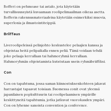
Bofferi on pehmoase tai astalo, jota käytetään
turvallisuussyistä kuvaamaan roolipelimaailman oikeaa asetta.
Bofferin rakennusmateriaaleina käytetään esimerkiksi muovia,
superlonia ja ilmastointiteippiä.
Briiffaus
Liveroolipeleissä pelinjohto keskustelee pelaajien kanssa ja
ohjeistaa heitä pelipaikalla ennen peliä. Tämä voidaan tehdä
joko pelaaja kerrallaan tai hahmoryhmä kerrallaan.
Hahmoryhmän ohjeistamista kutstutaan usein ryhmäbriiffiksi.
Con
Con on tapahtuma, jossa saman kiinnostuksenkohteen jakavat
harrastajat tapaavat toisiaan. Suomessa conit ovat yleensä
japanilaisen popkulttuurin tai roolipelaamisen ympärille
keskittyneitä tapahtumia, jotka jatkuvat vuorokauden ympäri.
Con on lyhenne sanoista convention ja conference.