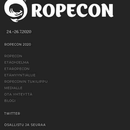
24.–26.7.2020
ROPECON 2020
ROPECON
ETÄOHJELMA
ETÄROPECON
ETÄMYYNTIALUE
ROPECONIN TUKILIPPU
MEDIALLE
OTA YHTEYTTÄ
BLOGI
TWITTER
OSALLISTU JA SEURAA