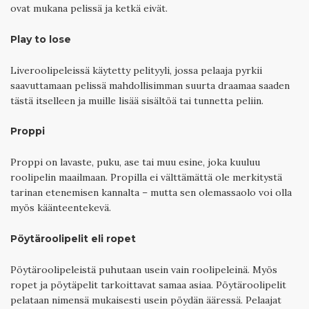
ovat mukana pelissä ja ketkä eivät.
Play to lose
Liveroolipeleissä käytetty pelityyli, jossa pelaaja pyrkii
saavuttamaan pelissä mahdollisimman suurta draamaa saaden
tästä itselleen ja muille lisää sisältöä tai tunnetta peliin.
Proppi
Proppi on lavaste, puku, ase tai muu esine, joka kuuluu
roolipelin maailmaan. Propilla ei välttämättä ole merkitystä
tarinan etenemisen kannalta – mutta sen olemassaolo voi olla
myös käänteentekevä.
Pöytäroolipelit eli ropet
Pöytäroolipeleistä puhutaan usein vain roolipeleinä. Myös
ropet ja pöytäpelit tarkoittavat samaa asiaa. Pöytäroolipelit
pelataan nimensä mukaisesti usein pöydän ääressä. Pelaajat