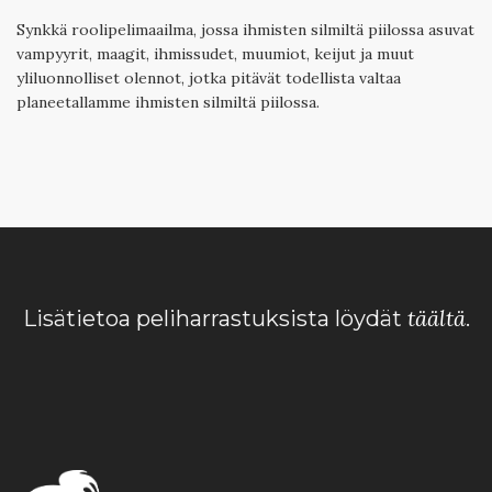
Synkkä roolipelimaailma, jossa ihmisten silmiltä piilossa asuvat
vampyyrit, maagit, ihmissudet, muumiot, keijut ja muut
yliluonnolliset olennot, jotka pitävät todellista valtaa
planeetallamme ihmisten silmiltä piilossa.
täältä
Lisätietoa peliharrastuksista löydät
.