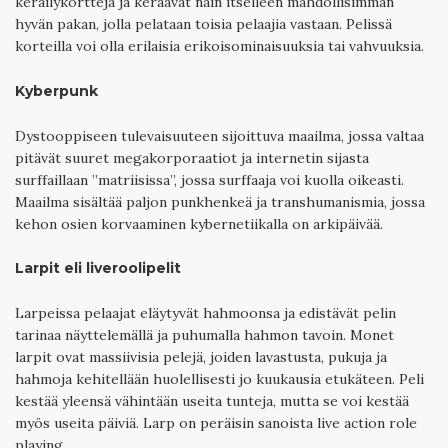
keräilykortteja ja keräävät näin itselleen mahdollisimman
hyvän pakan, jolla pelataan toisia pelaajia vastaan. Pelissä
korteilla voi olla erilaisia erikoisominaisuuksia tai vahvuuksia.
Kyberpunk
Dystooppiseen tulevaisuuteen sijoittuva maailma, jossa valtaa
pitävät suuret megakorporaatiot ja internetin sijasta
surffaillaan ”matriisissa”, jossa surffaaja voi kuolla oikeasti.
Maailma sisältää paljon punkhenkeä ja transhumanismia, jossa
kehon osien korvaaminen kybernetiikalla on arkipäivää.
Larpit eli liveroolipelit
Larpeissa pelaajat eläytyvät hahmoonsa ja edistävät pelin
tarinaa näyttelemällä ja puhumalla hahmon tavoin. Monet
larpit ovat massiivisia pelejä, joiden lavastusta, pukuja ja
hahmoja kehitellään huolellisesti jo kuukausia etukäteen. Peli
kestää yleensä vähintään useita tunteja, mutta se voi kestää
myös useita päiviä. Larp on peräisin sanoista live action role
playing.