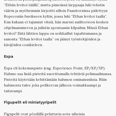
“Ethän levitoi täällä”, mutta pimeässä larppaaja luki tekstin
väärin ja myöhemmin kirjoitti silloin Paasitornissa pidettyyn
Ropeconiin huvikseen kyltin, jossa luki ”Ethan levitoi taalla”.
Kun kukaan ei tajunnut vitsiä, hän marssi auditorioon kesken
ohjelmanumeron ja julistin spontaanin kilpailun; Missä Ethan
levitoi? Siitä lähtien lappu on seikkaillut tapahtumassa ja
sanonta ”Ethan levitoi taalla” on jäänyt työntekijöiden ja
kävijöiden conikieleen.
Expa
Expa eli kokemuspiste (eng. Experience Point, EP/KP/XP).
Hahmo saa lisää pisteitä suorittamalla tehtäviä pelimaailmassa.
Pisteitä käytetään kehittämään hahmon ominaisuuksia. Näin
hahmosta tulee joka pelikerran jälkeen voimakkaampi ja
taitavampi.
Figupelit eli miniatyyripelit
Figupelit ovat pöydällä pelattavia sota-aiheisia