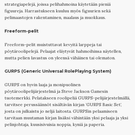
strategiapelejä, joissa pelihahmoina käytetään pieniä
figuureja. Harrastukseen kuuluu myös figuurien sekä
pelimaastojen rakentaminen, maalaus ja muokkaus.
Freeform-pelit
Freeform-pelit muistuttavat kevyitä larppeja tai
pöytäroolipelejä. Pelaajat eläytyvät hahmoihinsa näytellen,
mutta pelien lavastus on yleensä vähäinen tai olematon.
GURPS (Generic Universal RolePlaying System)
GURPS on hyvin laaja ja monipuolinen
pöytäroolipelijärjestelmä ja Steve Jackson Gamesin
tuotemerkki. Pelatakseen roolipeliä GURPS-pelijärjestelmällä,
tarvitsee perussäännöt sisältävän kirjan ’GURPS Basic Set’,
josta on julkaistu jo neljä laitosta. GURPSin pelaamiseen
tarvitaan muutaman kirjan lisäksi vähintään yksi pelaaja ja yksi
pelinjohtaja, kuusisivuisia noppia, kyniä ja paperia.