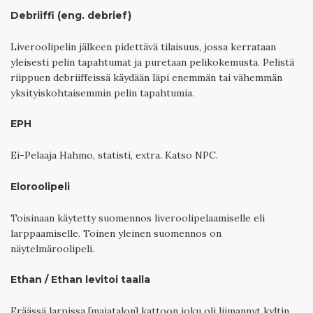
Debriiffi (eng. debrief)
Liveroolipelin jälkeen pidettävä tilaisuus, jossa kerrataan
yleisesti pelin tapahtumat ja puretaan pelikokemusta. Pelistä
riippuen debriiffeissä käydään läpi enemmän tai vähemmän
yksityiskohtaisemmin pelin tapahtumia.
EPH
Ei-Pelaaja Hahmo, statisti, extra. Katso NPC.
Eloroolipeli
Toisinaan käytetty suomennos liveroolipelaamiselle eli
larppaamiselle. Toinen yleinen suomennos on
näytelmäroolipeli.
Ethan / Ethan levitoi taalla
Eräässä larpissa [majatalon] kattoon joku oli liimannyt kyltin