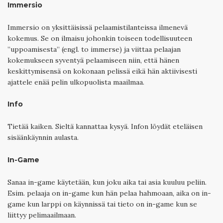
Immersio
Immersio on yksittäisissä pelaamistilanteissa ilmenevä
kokemus. Se on ilmaisu johonkin toiseen todellisuuteen
”uppoamisesta” (engl. to immerse) ja viittaa pelaajan
kokemukseen syventyä pelaamiseen niin, että hänen
keskittymisensä on kokonaan pelissä eikä hän aktiivisesti
ajattele enää pelin ulkopuolista maailmaa.
Info
Tietää kaiken. Sieltä kannattaa kysyä. Infon löydät eteläisen
sisäänkäynnin aulasta.
In-Game
Sanaa in-game käytetään, kun joku aika tai asia kuuluu peliin.
Esim. pelaaja on in-game kun hän pelaa hahmoaan, aika on in-
game kun larppi on käynnissä tai tieto on in-game kun se
liittyy pelimaailmaan.