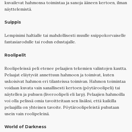
kuvailevat hahmonsa toimintaa ja sanoja ääneen kertoen, ilman
näyttelemistä.
Suippis
Lempinimi haltialle tai mahdollisesti muulle suippokorvaiselle
fantasiarodulle tai rodun edustajalle.
Roolipelit
Roolipeleissä peli etenee pelaajien tekemien valintojen kautta.
Pelaajat eläytyvät annettuun hahmoon ja toimivat, kuten
uskoisivat hahmon eri tilanteissa toimivan. Hahmon toimintaa
voidaan kuvata vain sanallisesti kertoen (pöytäroolipeli) tai
näytellen ja puhuen (liveroolipeli eli larp). Pelaajien hahmoilla
voi olla pelissä omia tavoitteitaan sen lisäksi, että kaikilla
pelaajilla on yhteinen tavoite. Pöytäroolipeleistä puhutaan
usein vain roolipeleinä.
World of Darkness