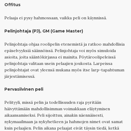
Offitus
Pelaaja ei pysy hahmossaan, vaikka peli on käynnissä.
Pelinjohtaja (PJ), GM (Game Master)
Pelinjohtaja ohjaa roolipelin etenemistä ja ratkoo mahdollisia
epäselvyyksiä säännöissä. Pelinjohtaja voi myös simuloida
asioita, joita sääntökirjassa ei mainita. Pöytäroolipeleissä
pelinjohtaja valitaan usein pelaajien joukosta. Larpeissa
pelinjohtajat ovat yleensä mukana myös itse larp-tapahtuman
järjestämisessä.
Pervasiivinen peli
Pelityyli, missä pelin ja todellisuuden raja pyritään
häivyttämään mahdollisimman voimakkaan eläytymisen
aikaansamiseksi. Peli sijoittuu, ainakin näennäisesti,
nykymaailmaan ja nykyhetkeen ja hahmojen nimet ovat samat
kuin pelaajien. Pelin aikana pelaajat eivät täysin tiedä, ketkä